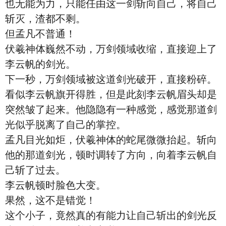
也无能为力，只能任由这一剑斩向自己，将自己
斩灭，渣都不剩。
但孟凡不普通！
伏羲神体巍然不动，万剑领域收缩，直接迎上了
李云帆的剑光。
下一秒，万剑领域被这道剑光破开，直接粉碎。
看似李云帆旗开得胜，但是此刻李云帆眉头却是
突然皱了起来。他隐隐有一种感觉，感觉那道剑
光似乎脱离了自己的掌控。
孟凡目光如炬，伏羲神体的蛇尾微微抬起。斩向
他的那道剑光，顿时调转了方向，向着李云帆自
己斩了过去。
李云帆顿时脸色大变。
果然，这不是错觉！
这个小子，竟然真的有能力让自己斩出的剑光反