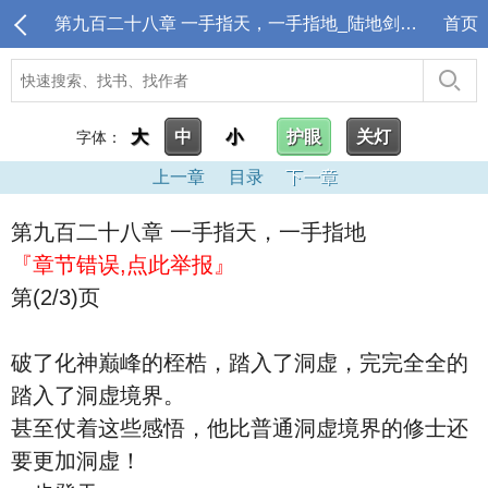
第九百二十八章 一手指天，一手指地_陆地剑仙：剑阁守剑八十年
首页
大
中
小
护眼
关灯
字体：
上一章
目录
下一章
第九百二十八章 一手指天，一手指地
『章节错误,点此举报』
第(2/3)页
破了化神巅峰的桎梏，踏入了洞虚，完完全全的
踏入了洞虚境界。
甚至仗着这些感悟，他比普通洞虚境界的修士还
要更加洞虚！