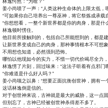
林逸愕然：“为啥？”
姜小尚啧了一声：“人类这种生命体的上限太低，
“可如果你自己培养出一尊巫神，将它祭炼成承载
“你想想看，一整个新世界都是你的肉身，那是什么
林逸顿时愣住。
他目前所接触到的，包括自己所能想到的，都是
让新世界变成自己的肉身，那种事情根本不可想
不用想也知道，必然强到恐怖。
哪怕以他现如今的实力，不惜一切代价竭尽全力
林逸愣了片刻，回过味来：“这法子听着有点邪门啊
“你难道是什么好人吗？”
姜小尚嗤之以鼻：“想要正面抗衡创世神，拥有一
这话林逸倒是信的。
对于创世神来说，古神就是最大的威胁，这一点
但别忘了，古神已经被创世神杀得差不多了。