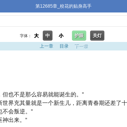
第12685章_校花的贴身高手
大
中
小
护眼
关灯
字体：
上一章
目录
下一章
，但也不是那么容易就能诞生的。”
新世界充其量就是一个新生儿，距离青春期还差了十
也不会叛逆。”
巫神出来。”