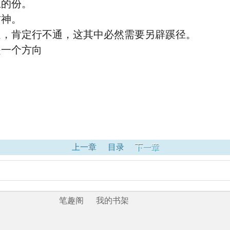
压的份。
古神。
走，肯定行不通，这其中必然需要另辟蹊径。
是一个方向
上一章
目录
下一章
笔趣阁
我的书架